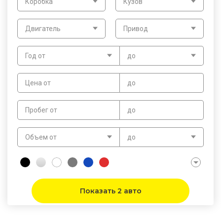
Коробка
Кузов
Двигатель
Привод
Год от
до
Цена от
до
Пробег от
до
Объем от
до
Показать 2 авто