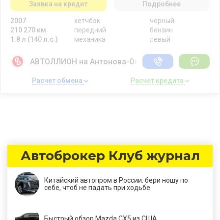
Заявка на кредит
Подробнее
2007
хетчбэк
черный
210 270 км
передний
бензин
1.8 л (140 л.с.)
механика
левый
АВТОЛЛИОН на Антонова-Овсеенко
Расчет обмена 
Расчет кредита 
Автоброкер Клуб журнал
Китайский автопром в России: бери ношу по
себе, чтоб не падать при ходьбе
Быстрый обзор Mazda CX5 из США