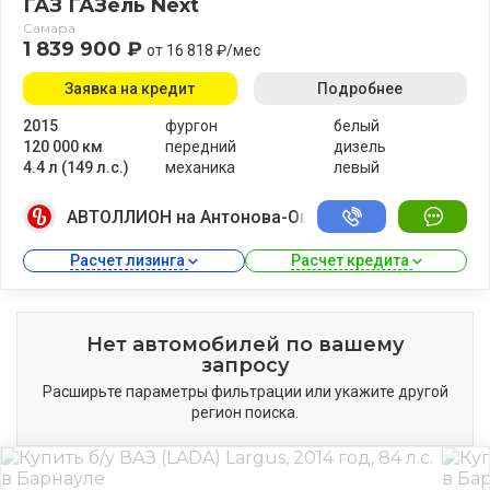
ГАЗ ГАЗель Next
Самара
1 839 900 ₽
от 16 818 ₽/мес
Заявка на кредит
Подробнее
2015
фургон
белый
120 000 км
передний
дизель
4.4 л (149 л.с.)
механика
левый
АВТОЛЛИОН на Антонова-Овсеенко
Расчет лизинга 
Расчет кредита 
Нет автомобилей по вашему
запросу
Расширьте параметры фильтрации или укажите другой
регион поиска.