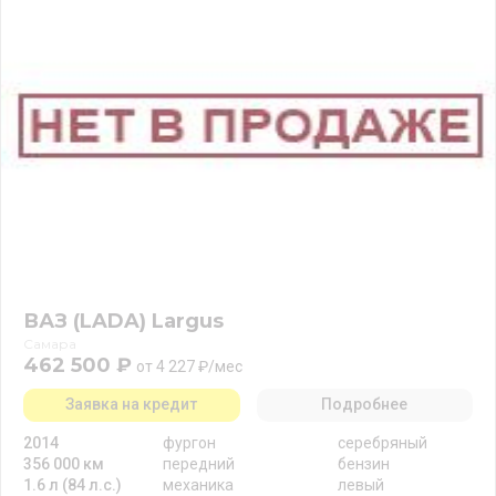
ВАЗ (LADA) Largus
Самара
462 500 ₽
от 4 227 ₽/мес
Заявка на кредит
Подробнее
2014
фургон
серебряный
356 000 км
передний
бензин
1.6 л (84 л.с.)
механика
левый