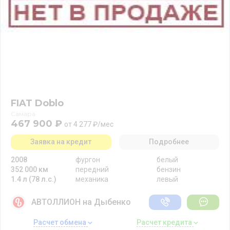
FIAT Doblo
Самара
467 900 ₽
от 4 277 ₽/мес
Заявка на кредит
Подробнее
2008
фургон
белый
352 000 км
передний
бензин
1.4 л (78 л.с.)
механика
левый
АВТОЛЛИОН на Дыбенко
Расчет обмена 
Расчет кредита 