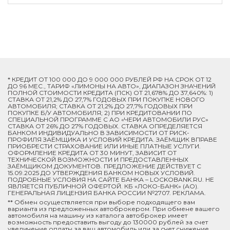
* КРЕДИТ ОТ 100 000 ДО 9 000 000 РУБЛЕЙ РФ НА СРОК ОТ 12
ДО 96 МЕС., ТАРИФ «ЛИМОНЫ НА АВТО», ДИАПАЗОН ЗНАЧЕНИЙ
ПОЛНОЙ СТОИМОСТИ КРЕДИТА (ПСК) ОТ 21,678% ДО 37,640%: 1)
СТАВКА ОТ 21,2% ДО 27,7% ГОДОВЫХ ПРИ ПОКУПКЕ НОВОГО
АВТОМОБИЛЯ; СТАВКА ОТ 21,2% ДО 27,7% ГОДОВЫХ ПРИ
ПОКУПКЕ Б/У АВТОМОБИЛЯ; 2) ПРИ КРЕДИТОВАНИИ ПО
СПЕЦИАЛЬНОЙ ПРОГРАММЕ C АО «ЧЕРИ АВТОМОБИЛИ РУС»
СТАВКА ОТ 26% ДО 27% ГОДОВЫХ. СТАВКА ОПРЕДЕЛЯЕТСЯ
БАНКОМ ИНДИВИДУАЛЬНО В ЗАВИСИМОСТИ ОТ РИСК-
ПРОФИЛЯ ЗАЁМЩИКА И УСЛОВИЙ КРЕДИТА. ЗАЁМЩИК ВПРАВЕ
ПРИОБРЕСТИ СТРАХОВАНИЕ ИЛИ ИНЫЕ ПЛАТНЫЕ УСЛУГИ.
ОФОРМЛЕНИЕ КРЕДИТА ОТ 30 МИНУТ, ЗАВИСИТ ОТ
ТЕХНИЧЕСКОЙ ВОЗМОЖНОСТИ И ПРЕДОСТАВЛЕННЫХ
ЗАЁМЩИКОМ ДОКУМЕНТОВ. ПРЕДЛОЖЕНИЕ ДЕЙСТВУЕТ С
15.09.2025 ДО УТВЕРЖДЕНИЯ БАНКОМ НОВЫХ УСЛОВИЙ.
ПОДРОБНЫЕ УСЛОВИЯ НА САЙТЕ БАНКА – LOCKOBANK.RU. НЕ
ЯВЛЯЕТСЯ ПУБЛИЧНОЙ ОФЕРТОЙ. КБ «ЛОКО-БАНК» (АО).
ГЕНЕРАЛЬНАЯ ЛИЦЕНЗИЯ БАНКА РОССИИ №2707. РЕКЛАМА.
** Обмен осуществляется при выборе подходящего вам
варианта из предложенных автоброкером. При обмене вашего
автомобиля на машину из каталога автоброкер имеет
возможность предоставить выгоду до 130000 рублей за счет
увеличение оплаты за ваш автомобиль или за счет снижение